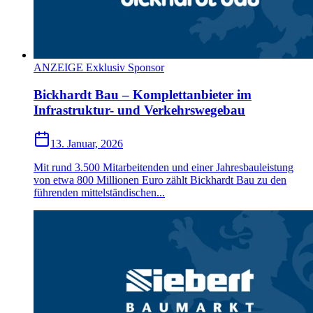
ANZEIGE Exklusiv Sponsor
Bickhardt Bau – Komplettanbieter im
Infrastruktur- und Verkehrswegebau
13. Januar, 2026
Mit rund 3.500 Mitarbeitenden und einer Jahresbauleistung
von etwa 800 Millionen Euro zählt Bickhardt Bau zu den
führenden mittelständischen...