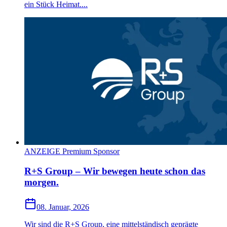
ein Stück Heimat....
ANZEIGE Premium Sponsor
R+S Group – Wir bewegen heute schon das
morgen.
08. Januar, 2026
Wir sind die R+S Group, eine mittelständisch geprägte