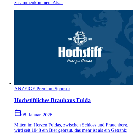
zusammenkommen. Als...
ANZEIGE Premium Sponsor
Hochstiftliches Brauhaus Fulda
08. Januar, 2026
Mitten im Herzen Fuldas, zwischen Schloss und Frauenberg,
wird seit 1848 ein Bier gebraut, das mehr ist als ein Getränk: