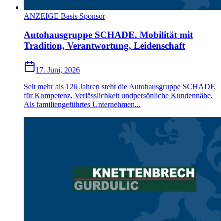
ANZEIGE Basis Sponsor
Autohausgruppe SCHADE. Mobilität mit
Tradition, Verantwortung, Leidenschaft
17. Juni, 2026
Seit mehr als 126 Jahren steht die Autohausgruppe SCHADE
für Kompetenz, Verlässlichkeit undpersönliche Kundennähe.
Als familiengeführtes Unternehmen...