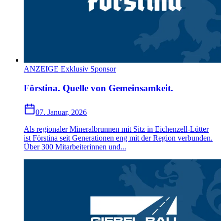
ANZEIGE Exklusiv Sponsor
Förstina. Quelle von Gemeinsamkeit.
07. Januar, 2026
Als regionaler Mineralbrunnen mit Sitz in Eichenzell-Lütter
ist Förstina seit Generationen eng mit der Region verbunden.
Über 300 Mitarbeiterinnen und...