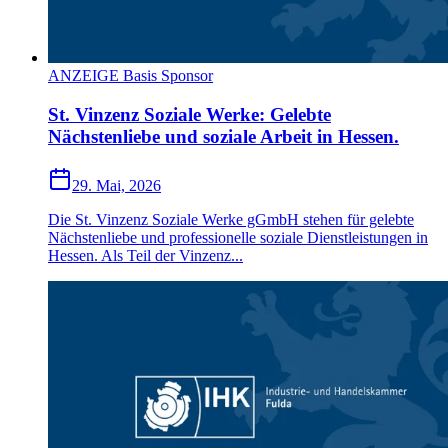
ANZEIGE Basis Sponsor
St. Vinzenz Soziale Werke: Gelebte
Nächstenliebe und soziale Arbeit in Hessen.
29. Mai, 2026
Die St. Vinzenz Soziale Werke gGmbH stehen für gelebte
Nächstenliebe und professionelle soziale Dienstleistungen in
Hessen. Als Teil der Vinzenz...