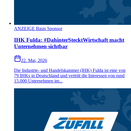
ANZEIGE Basis Sponsor
IHK Fulda: #DahinterStecktWirtschaft macht
Unternehmen sichtbar
22. Mai, 2026
Die Industrie- und Handelskammer (IHK) Fulda ist eine von
79 IHKs in Deutschland und vertritt die Interessen von rund
15.000 Unternehmen im...