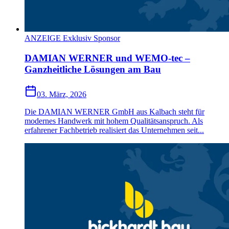
ANZEIGE Exklusiv Sponsor
DAMIAN WERNER und WEMO-tec –
Ganzheitliche Lösungen am Bau
03. März, 2026
Die DAMIAN WERNER GmbH aus Kalbach steht für
modernes Handwerk mit hohem Qualitätsanspruch. Als
erfahrener Fachbetrieb realisiert das Unternehmen seit...