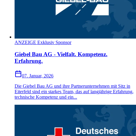
ANZEIGE Exklusiv Sponsor
Giebel Bau AG - Vielfalt. Kompetenz.
Erfahrung.
07. Januar, 2026
Die Giebel Bau AG und ihre Partnerunternehmen mit Sitz in
Eiterfeld sind ein starkes Team, das auf langjährige Erfahrung,
technische Kompetenz und ein...