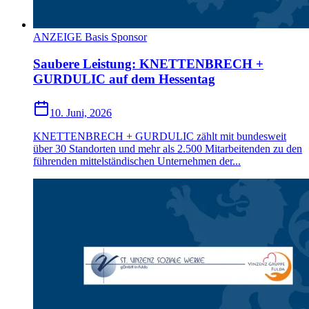
ANZEIGE Basis Sponsor
Saubere Leistung: KNETTENBRECH +
GURDULIC auf dem Hessentag
10. Juni, 2026
KNETTENBRECH + GURDULIC zählt mit bundesweit
über 30 Standorten und mehr als 2.500 Mitarbeitenden zu den
führenden mittelständischen Unternehmen der...