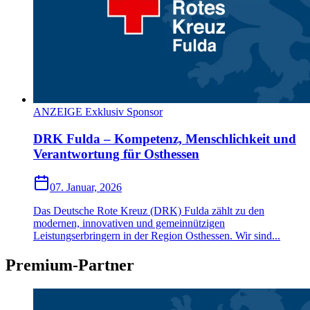
ANZEIGE Exklusiv Sponsor
DRK Fulda – Kompetenz, Menschlichkeit und
Verantwortung für Osthessen
07. Januar, 2026
Das Deutsche Rote Kreuz (DRK) Fulda zählt zu den
modernen, innovativen und gemeinnützigen
Leistungserbringern in der Region Osthessen. Wir sind...
Premium-Partner