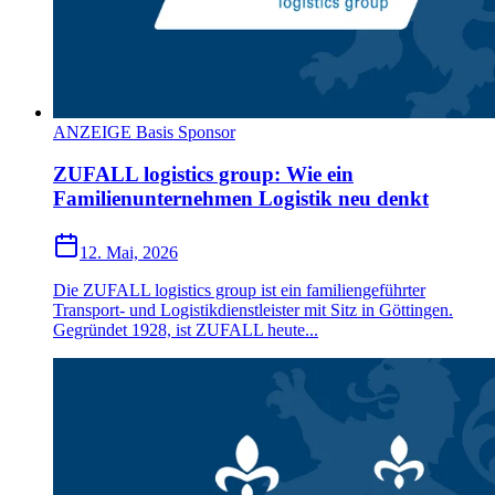
ANZEIGE Basis Sponsor
ZUFALL logistics group: Wie ein
Familienunternehmen Logistik neu denkt
12. Mai, 2026
Die ZUFALL logistics group ist ein familiengeführter
Transport- und Logistikdienstleister mit Sitz in Göttingen.
Gegründet 1928, ist ZUFALL heute...