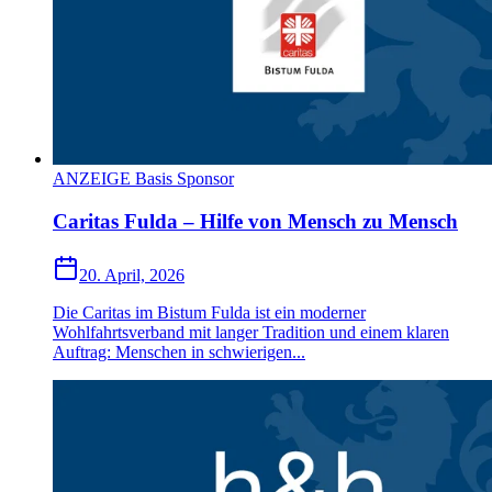
ANZEIGE Basis Sponsor
Caritas Fulda – Hilfe von Mensch zu Mensch
20. April, 2026
Die Caritas im Bistum Fulda ist ein moderner
Wohlfahrtsverband mit langer Tradition und einem klaren
Auftrag: Menschen in schwierigen...