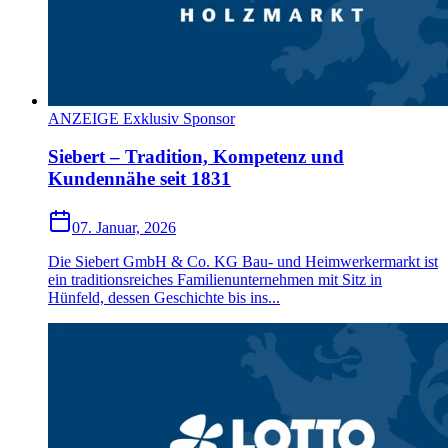
ANZEIGE Exklusiv Sponsor
Siebert – Tradition, Kompetenz und
Kundennähe seit 1831
07. Januar, 2026
Die Siebert GmbH & Co. KG Bau- und Heimwerkermarkt ist
ein traditionsreiches Familienunternehmen mit Sitz in
Hünfeld, dessen Geschichte bis ins...