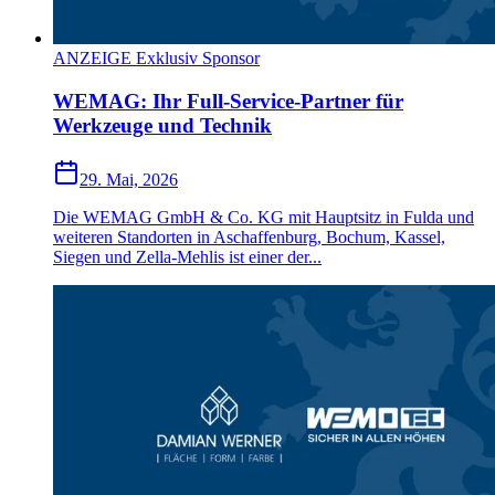
ANZEIGE Exklusiv Sponsor
WEMAG: Ihr Full-Service-Partner für
Werkzeuge und Technik
29. Mai, 2026
Die WEMAG GmbH & Co. KG mit Hauptsitz in Fulda und
weiteren Standorten in Aschaffenburg, Bochum, Kassel,
Siegen und Zella-Mehlis ist einer der...