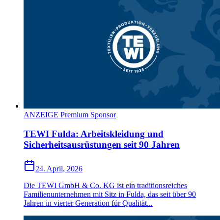
ANZEIGE Premium Sponsor
TEWI Fulda: Arbeitskleidung und
Sicherheitsausrüstungen seit 90 Jahren
24. April, 2026
Die TEWI GmbH & Co. KG ist ein traditionsreiches
Familienunternehmen mit Sitz in Fulda, das seit über 90
Jahren in vierter Generation für Qualität...