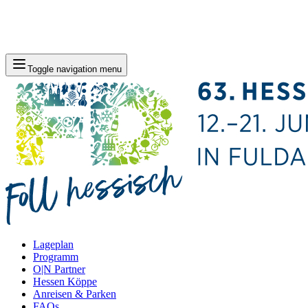
Toggle navigation menu
Lageplan
Programm
O|N Partner
Hessen Köppe
Anreisen & Parken
FAQs