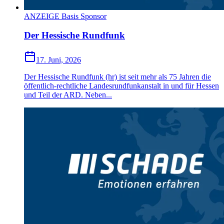
ANZEIGE Basis Sponsor
Der Hessische Rundfunk
17. Juni, 2026
Der Hessische Rundfunk (hr) ist seit mehr als 75 Jahren die
öffentlich-rechtliche Landesrundfunkanstalt in und für Hessen
und Teil der ARD. Neben...