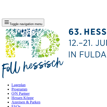
Toggle navigation menu
Lageplan
Programm
O|N Partner
Hessen Köppe
Anreisen & Parken
FAQs