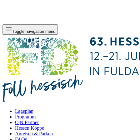
Toggle navigation menu
Lageplan
Programm
O|N Partner
Hessen Köppe
Anreisen & Parken
FAQs