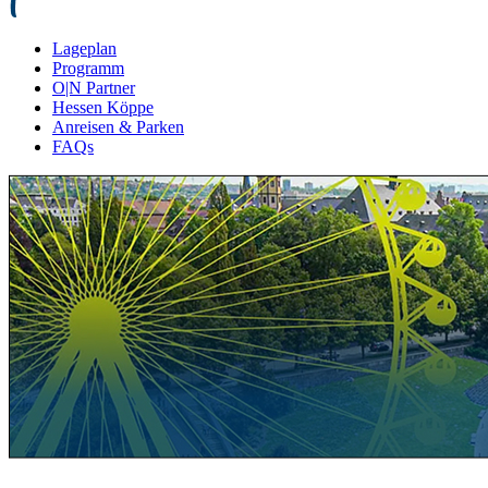
Lageplan
Programm
O|N Partner
Hessen Köppe
Anreisen & Parken
FAQs