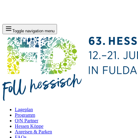
Toggle navigation menu
Lageplan
Programm
O|N Partner
Hessen Köppe
Anreisen & Parken
FAQs