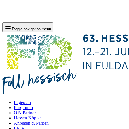
Toggle navigation menu
Lageplan
Programm
O|N Partner
Hessen Köppe
Anreisen & Parken
FAQs