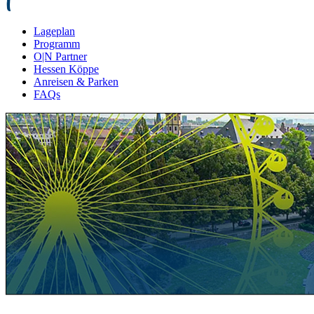
Lageplan
Programm
O|N Partner
Hessen Köppe
Anreisen & Parken
FAQs