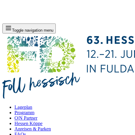
Toggle navigation menu
Lageplan
Programm
O|N Partner
Hessen Köppe
Anreisen & Parken
FAQs