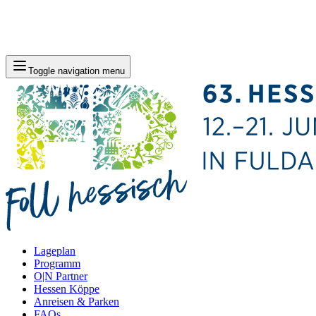
Toggle navigation menu
Lageplan
Programm
O|N Partner
Hessen Köppe
Anreisen & Parken
FAQs