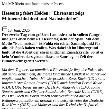
Mit MP Rhein und Innenminister Poseck
Hessentag feiert Helden: "Ehrenamt zeigt
Mitmenschlichkeit und Nächstenliebe"
13. Juni, 2026
Der zweite Tag vom größten Landesfest ist in vollem Gange -
und ganz oben beim 63. Hessentag steht der Spaß. Mit dem
Motto "Foll hessisch" ist Fulda ein echter Sammelpunkt für
alle, die Spaß haben wollen. Was dabei oft im Hintergrund
läuft, ist die Arbeit der ehrenamtlichen Einsatzkräfte. So ist es
kein Wunder, dass genau diese am Samstag im Zelt der
Bundeswehr geehrt werden.
Mit dem Tag der ehrenamtlichen Einsatzkräfte liegt der Fokus also
auf genau denjenigen, die dieses fantastische Landfest so sicher wie
möglich machen. Neben Ministerpräsident Boris Rhein (CDU) und
Innenminister Roman Poseck (CDU) auch Landrat Bernd Woide
(CDU), Oberbürgermeister Dr. Heiko Wingenfeld (CDU) sowie
Staatssekretär und Chef der Staatskanzlei, Benedikt Kuhn (CDU),
vor Ort. Doch im Fokus stehen selbstverständlich allerlei
Rettungsorganisationen, deshalb sind beispielsweise das Deutsche
Rote Kreuz (DRK), die Malteser und das Technische Hilfswerk