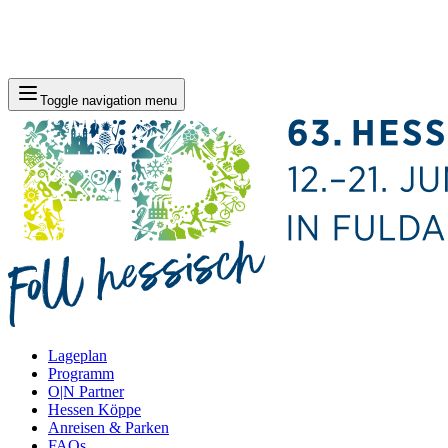
Toggle navigation menu
Lageplan
Programm
O|N Partner
Hessen Köppe
Anreisen & Parken
FAQs