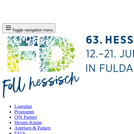
Toggle navigation menu
Lageplan
Programm
O|N Partner
Hessen Köppe
Anreisen & Parken
FAQs