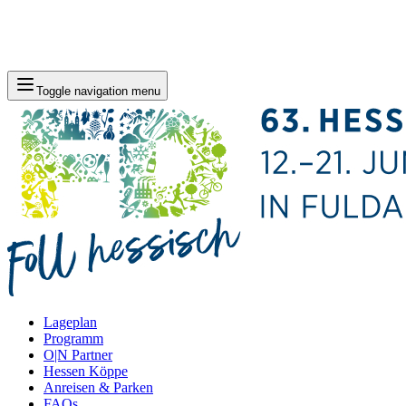
Toggle navigation menu
Lageplan
Programm
O|N Partner
Hessen Köppe
Anreisen & Parken
FAQs