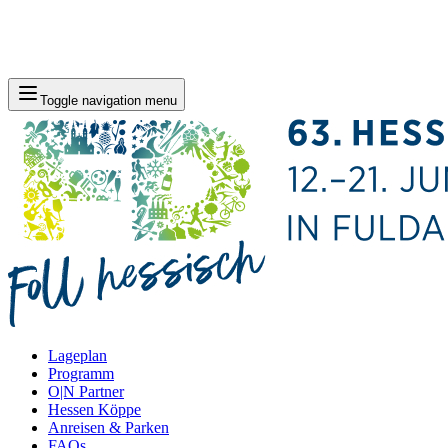
Toggle navigation menu
Lageplan
Programm
O|N Partner
Hessen Köppe
Anreisen & Parken
FAQs