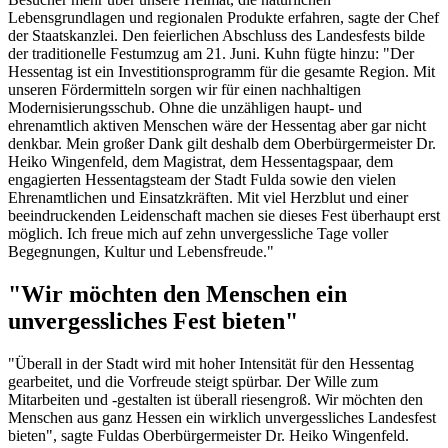
Lebensgrundlagen und regionalen Produkte erfahren, sagte der Chef
der Staatskanzlei. Den feierlichen Abschluss des Landesfests bilde
der traditionelle Festumzug am 21. Juni. Kuhn fügte hinzu: "Der
Hessentag ist ein Investitionsprogramm für die gesamte Region. Mit
unseren Fördermitteln sorgen wir für einen nachhaltigen
Modernisierungsschub. Ohne die unzähligen haupt- und
ehrenamtlich aktiven Menschen wäre der Hessentag aber gar nicht
denkbar. Mein großer Dank gilt deshalb dem Oberbürgermeister Dr.
Heiko Wingenfeld, dem Magistrat, dem Hessentagspaar, dem
engagierten Hessentagsteam der Stadt Fulda sowie den vielen
Ehrenamtlichen und Einsatzkräften. Mit viel Herzblut und einer
beeindruckenden Leidenschaft machen sie dieses Fest überhaupt erst
möglich. Ich freue mich auf zehn unvergessliche Tage voller
Begegnungen, Kultur und Lebensfreude."
"Wir möchten den Menschen ein
unvergessliches Fest bieten"
"Überall in der Stadt wird mit hoher Intensität für den Hessentag
gearbeitet, und die Vorfreude steigt spürbar. Der Wille zum
Mitarbeiten und -gestalten ist überall riesengroß. Wir möchten den
Menschen aus ganz Hessen ein wirklich unvergessliches Landesfest
bieten", sagte Fuldas Oberbürgermeister Dr. Heiko Wingenfeld.