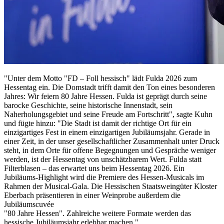
"Unter dem Motto "FD – Foll hessisch" lädt Fulda 2026 zum
Hessentag ein. Die Domstadt trifft damit den Ton eines besonderen
Jahres: Wir feiern 80 Jahre Hessen. Fulda ist geprägt durch seine
barocke Geschichte, seine historische Innenstadt, sein
Naherholungsgebiet und seine Freude am Fortschritt", sagte Kuhn
und fügte hinzu: "Die Stadt ist damit der richtige Ort für ein
einzigartiges Fest in einem einzigartigen Jubiläumsjahr. Gerade in
einer Zeit, in der unser gesellschaftlicher Zusammenhalt unter Druck
steht, in dem Orte für offene Begegnungen und Gespräche weniger
werden, ist der Hessentag von unschätzbarem Wert. Fulda statt
Filterblasen – das erwartet uns beim Hessentag 2026. Ein
Jubiläums-Highlight wird die Premiere des Hessen-Musicals im
Rahmen der Musical-Gala. Die Hessischen Staatsweingüter Kloster
Eberbach präsentieren in einer Weinprobe außerdem die
Jubiläumscuvée
"80 Jahre Hessen". Zahlreiche weitere Formate werden das
hessische Jubiläumsjahr erlebbar machen."