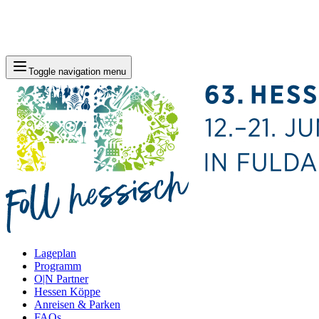
Toggle navigation menu
Lageplan
Programm
O|N Partner
Hessen Köppe
Anreisen & Parken
FAQs