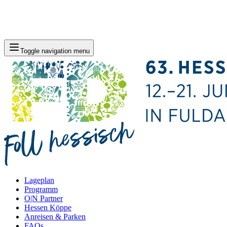
Toggle navigation menu
Lageplan
Programm
O|N Partner
Hessen Köppe
Anreisen & Parken
FAQs