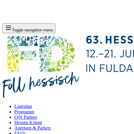
Toggle navigation menu
Lageplan
Programm
O|N Partner
Hessen Köppe
Anreisen & Parken
FAQs