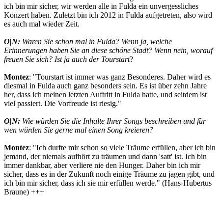
ich bin mir sicher, wir werden alle in Fulda ein unvergessliches
Konzert haben. Zuletzt bin ich 2012 in Fulda aufgetreten, also wird
es auch mal wieder Zeit.
O|N:
Waren Sie schon mal in Fulda? Wenn ja, welche
Erinnerungen haben Sie an diese schöne Stadt? Wenn nein, worauf
freuen Sie sich? Ist ja auch der Tourstart
?
Montez
: "Tourstart ist immer was ganz Besonderes. Daher wird es
diesmal in Fulda auch ganz besonders sein. Es ist über zehn Jahre
her, dass ich meinen letzten Auftritt in Fulda hatte, und seitdem ist
viel passiert. Die Vorfreude ist riesig."
O|N:
Wie würden Sie die Inhalte Ihrer Songs beschreiben und für
wen würden Sie gerne mal einen Song kreieren?
Montez
: "Ich durfte mir schon so viele Träume erfüllen, aber ich bin
jemand, der niemals aufhört zu träumen und dann 'satt' ist. Ich bin
immer dankbar, aber verliere nie den Hunger. Daher bin ich mir
sicher, dass es in der Zukunft noch einige Träume zu jagen gibt, und
ich bin mir sicher, dass ich sie mir erfüllen werde." (Hans-Hubertus
Braune) +++