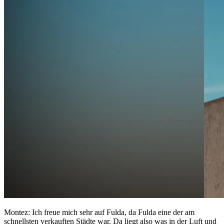
Montez: Ich freue mich sehr auf Fulda, da Fulda eine der am
schnellsten verkauften Städte war. Da liegt also was in der Luft und