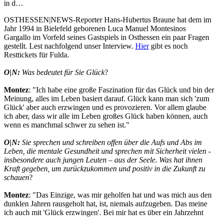
in d…
OSTHESSEN|NEWS-Reporter Hans-Hubertus Braune hat dem im
Jahr 1994 in Bielefeld geborenen Luca Manuel Montesinos
Gargallo im Vorfeld seines Gastspiels in Osthessen ein paar Fragen
gestellt. Lest nachfolgend unser Interview.
Hier
gibt es noch
Resttickets für Fulda.
O|N:
Was bedeutet für Sie Glück
?
Montez
: "Ich habe eine große Faszination für das Glück und bin der
Meinung, alles im Leben basiert darauf. Glück kann man sich 'zum
Glück' aber auch erzwingen und es provozieren. Vor allem glaube
ich aber, dass wir alle im Leben großes Glück haben können, auch
wenn es manchmal schwer zu sehen ist."
O|N:
Sie sprechen und schreiben offen über die Aufs und Abs im
Leben, die mentale Gesundheit und sprechen mit Sicherheit vielen -
insbesondere auch jungen Leuten – aus der Seele. Was hat ihnen
Kraft gegeben, um zurückzukommen und positiv in die Zukunft zu
schauen
?
Montez
: "Das Einzige, was mir geholfen hat und was mich aus den
dunklen Jahren rausgeholt hat, ist, niemals aufzugeben. Das meine
ich auch mit 'Glück erzwingen'. Bei mir hat es über ein Jahrzehnt