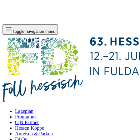
Toggle navigation menu
Lageplan
Programm
O|N Partner
Hessen Köppe
Anreisen & Parken
FAQs